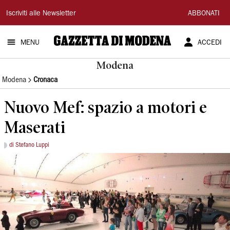
Gazzetta
Iscriviti alle Newsletter
ABBONATI
di
MENU
ACCEDI
Modena
Modena
Modena
Cronaca
Nuovo Mef: spazio a motori e
Maserati
di Stefano Luppi