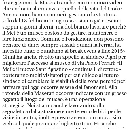
festeggeremo la Maserati anche con un nuovo video
che andrà in alternanza a quello della vita del Drake.
Ancora non diamo i numeri, gestiamo la struttura
solo dal 18 febbraio, in ogni caso siamo già cresciuti
seppur a giorni alterni, ma dobbiamo lavorare perché
il Mef è un museo costoso da gestire, mantenere e
fare funzionare. Comune e Fondazione non possono
pensare di darci sempre sussidi quindi la Ferrari ha
investito tanto e puntiamo al break event a fine 2015».
Ghini ha anche rivolto un appello al sindaco Pighi per
migliorare l'accesso al museo di via Paolo Ferrari: «Il
Mef e il nuovo Sant'Agostino - continua il direttore -
porteranno molti visitatori per cui chiedo al futuro
sindaco di cambiare la viabilità della zona perché per
arrivare qui oggi occorre essere dei fenomeni. Alla
rotonda della Maserati occorre indicare con un grosso
oggetto il luogo del museo, è una operazione
strategica. Noi stiamo anche lavorando sulla
segnaletica dalla stazione e metteremo le bici per le
visite in centro, inoltre presto avremo un nuovo sito
web sul quale prenotare biglietti e tour. Ho anche