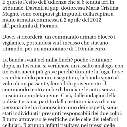
È questo l’esito dell’udienza che si è tenuta ieri in
tribunale. Davanti al gup, dottoressa Maria Cristina
Magno, sono comparsi gli imputati della rapina a
mano armata commessa il 2 aprile del 2012
all’Iperfamila di Fiorano.
Dove, si ricorderà, un commando armato bloccò i
vigilantes, portandosi via l’incasso che stavano
ritirando, per un ammontare di 110mila euro.
La banda svanì nel nulla finchè poche settimane
dopo, in Toscana, si verificava un assalto analogo, con
un esito ancor più grave perché durante la fuga, forse
scambiandolo per un inseguitore, la banda sparò al
volto di un passante, ferendolo gravemente. Il
commando tentò anche di bruciare le auto, senza
riuscirci completamente. Così, dalle indagini della
polizia toscana, partita dalla testimonianza di u na
persona che ha riconosciuto uno dei sospetti, sono
stati individuati i presunti responsabili dei due colpi.
Il tutto attraverso le verifiche delle celle dei telefoni
cellulari. Il gruppo infatti risultava nei pressi delle