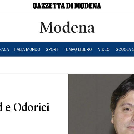
Modena
NACA
ITALIA MONDO
SPORT
TEMPO LIBERO
VIDEO
SCUOLA 
d e Odorici