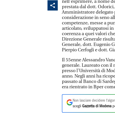
nell’esprimere, a nome de
prestata dal dott. Odorici
Amministratore delegato 
considerazione in seno all
competenze, messe a pun
articolato, sviluppatosi i
coerenza a quei valori che
Direzione Generale risulta
Generale, dott. Eugenio Ga
Pierpio Cerfogli e dott. Gi
Il 55enne Alessandro Vandel
generale. Laureato con i
presso l'Università di Mo
anno. Negli anni ha ricope
passato al Banco di Sarde
era rientrato in Bper come 
Non lasciare decidere l'algor
scegli
Gazzetta di Modena
pe