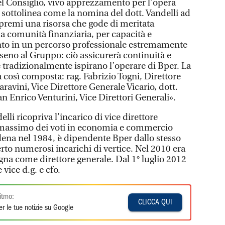
l Consiglio, vivo apprezzamento per l’opera
, sottolinea come la nomina del dott. Vandelli ad
premi una risorsa che gode di meritata
a comunità finanziaria, per capacità e
to in un percorso professionale estremamente
n seno al Gruppo: ciò assicurerà continuità e
 tradizionalmente ispirano l’operare di Bper. La
 così composta: rag. Fabrizio Togni, Direttore
ravini, Vice Direttore Generale Vicario, dott.
an Enrico Venturini, Vice Direttori Generali».
li ricopriva l’incarico di vice direttore
l massimo dei voti in economia e commercio
dena nel 1984, è dipendente Bper dallo stesso
rto numerosi incarichi di vertice. Nel 2010 era
gna come direttore generale. Dal 1° luglio 2012
vice d.g. e cfo.
itmo:
CLICCA QUI
r le tue notizie su Google