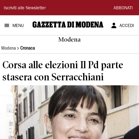
Gazzetta
Iscriviti alle Newsletter
ABBONATI
di
MENU
ACCEDI
Modena
Modena
Modena
Cronaca
Corsa alle elezioni Il Pd parte
stasera con Serracchiani