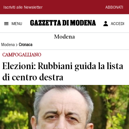
Gazzetta
Iscriviti alle Newsletter
ABBONATI
di
MENU
ACCEDI
Modena
Modena
Modena
Cronaca
CAMPOGALLIANO
Elezioni: Rubbiani guida la lista
di centro destra