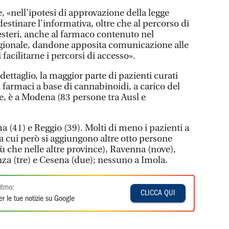
e, «nell'ipotesi di approvazione della legge
 destinare l'informativa, oltre che al percorso di
esteri, anche al farmaco contenuto nel
egionale, dandone apposita comunicazione alle
 facilitarne i percorsi di accesso».
ttaglio, la maggior parte di pazienti curati
n farmaci a base di cannabinoidi, a carico del
le, è a Modena (83 persone tra Ausl e
ma (41) e Reggio (39). Molti di meno i pazienti a
a cui però si aggiungono altre otto persone
iù che nelle altre province), Ravenna (nove),
enza (tre) e Cesena (due); nessuno a Imola.
itmo:
CLICCA QUI
r le tue notizie su Google