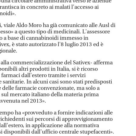
 «una circolare amministrativa verso le aziende
rantisca in concreto ai malati l'accesso ai
noidi».
ti, viale Aldo Moro ha già comunicato alle Ausl di
ccesso» a questo tipo di medicinali. L'assessore
co a base di cannabinoidi immesso in
ivex, è stato autorizzato l'8 luglio 2013 ed è
gionale.
alla commercializzazione del Sativex- afferma
ibili altri prodotti in Italia, si è ricorso
farmaci dall'estero tramite i servizi
 sanitarie. In alcuni casi sono stati predisposti
te delle farmacie convenzionate, ma solo a
à sul mercato italiano della materia prima
 avvenuta nel 2013».
empo ha «provveduto a fornire indicazioni alle
 richiedenti sui percorsi di approvvigionamento
all'estero, in applicazione alla normativa
i disponibili dall'ufficio centrale stupefacenti».