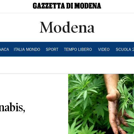
Modena
NACA
ITALIA MONDO
SPORT
TEMPO LIBERO
VIDEO
SCUOLA 
nabis,