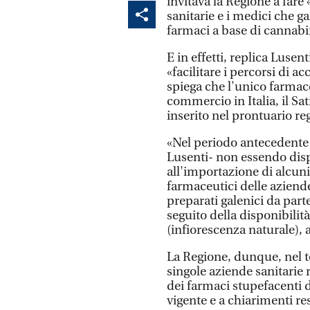
invitava la Regione a fare
sanitarie e i medici che ga
farmaci a base di cannabi
E in effetti, replica Lusen
«facilitare i percorsi di a
spiega che l'unico farma
commercio in Italia, il Sat
inserito nel prontuario re
«Nel periodo antecedente 
Lusenti- non essendo dispon
all'importazione di alcuni 
farmaceutici delle aziende
preparati galenici da par
seguito della disponibilit
(infiorescenza naturale),
La Regione, dunque, nel t
singole aziende sanitarie
dei farmaci stupefacenti d
vigente e a chiarimenti res