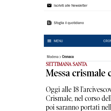
Gazzetta
Iscriviti alle Newsletter
di
Modena
Sfoglia il quotidiano
MENU
CRO
Modena
Cronaca
SETTIMANA SANTA
Messa crismale co
Oggi alle 18 l’arcives
Crismale, nel corso del
poi saranno portati nelle