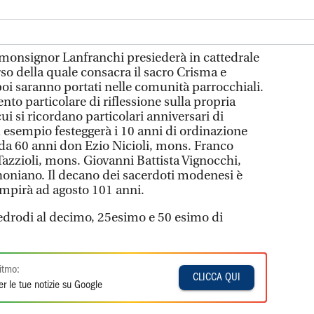
o monsignor Lanfranchi presiederà in cattedrale
so della quale consacra il sacro Crisma e
e poi saranno portati nelle comunità parrocchiali.
to particolare di riflessione sulla propria
ui si ricordano particolari anniversari di
d esempio festeggerà i 10 anni di ordinazione
 da 60 anni don Ezio Nicioli, mons. Franco
Tazzioli, mons. Giovanni Battista Vignocchi,
oniano. Il decano dei sacerdoti modenesi è
mpirà ad agosto 101 anni.
cedrodi al decimo, 25esimo e 50 esimo di
itmo:
CLICCA QUI
r le tue notizie su Google