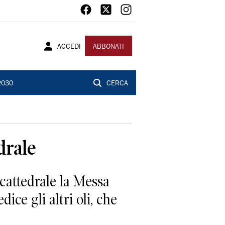
ACCEDI
ABBONATI
2030
CERCA
drale
 cattedrale la Messa
ice gli altri oli, che