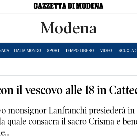
Modena
NACA
ITALIA MONDO
SPORT
TEMPO LIBERO
VIDEO
SCUOLA 
n il vescovo alle 18 in Catte
covo monsignor Lanfranchi presiederà in
la quale consacra il sacro Crisma e bened
...