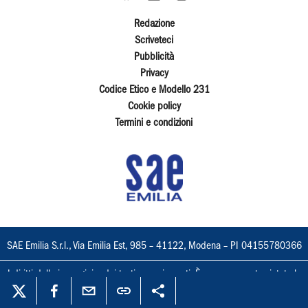
Redazione
Scriveteci
Pubblicità
Privacy
Codice Etico e Modello 231
Cookie policy
Termini e condizioni
SAE Emilia S.r.l., Via Emilia Est, 985 – 41122, Modena – PI 04155780366
I diritti delle immagini e dei testi sono riservati. È espressamente vietata la
loro riproduzione con qualsiasi mezzo e l'adattamento totale o parziale.