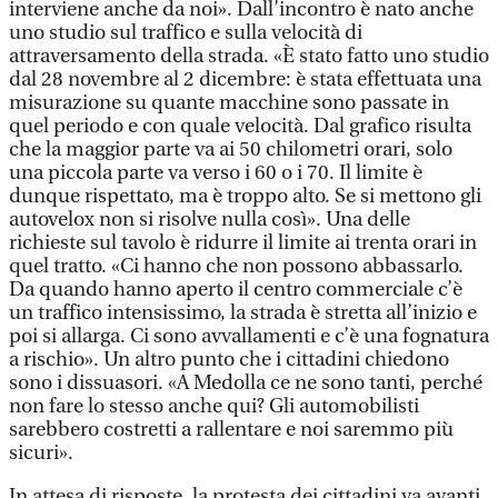
interviene anche da noi». Dall’incontro è nato anche
uno studio sul traffico e sulla velocità di
attraversamento della strada. «È stato fatto uno studio
dal 28 novembre al 2 dicembre: è stata effettuata una
misurazione su quante macchine sono passate in
quel periodo e con quale velocità. Dal grafico risulta
che la maggior parte va ai 50 chilometri orari, solo
una piccola parte va verso i 60 o i 70. Il limite è
dunque rispettato, ma è troppo alto. Se si mettono gli
autovelox non si risolve nulla così». Una delle
richieste sul tavolo è ridurre il limite ai trenta orari in
quel tratto. «Ci hanno che non possono abbassarlo.
Da quando hanno aperto il centro commerciale c’è
un traffico intensissimo, la strada è stretta all’inizio e
poi si allarga. Ci sono avvallamenti e c’è una fognatura
a rischio». Un altro punto che i cittadini chiedono
sono i dissuasori. «A Medolla ce ne sono tanti, perché
non fare lo stesso anche qui? Gli automobilisti
sarebbero costretti a rallentare e noi saremmo più
sicuri».
In attesa di risposte, la protesta dei cittadini va avanti.