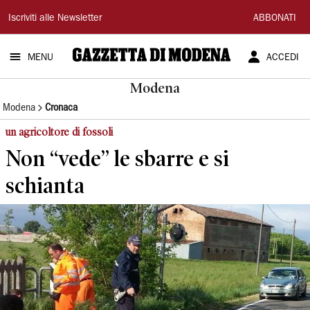
Gazzetta
Iscriviti alle Newsletter
ABBONATI
di
MENU
ACCEDI
Modena
Modena
Modena
Cronaca
un agricoltore di fossoli
Non “vede” le sbarre e si
schianta