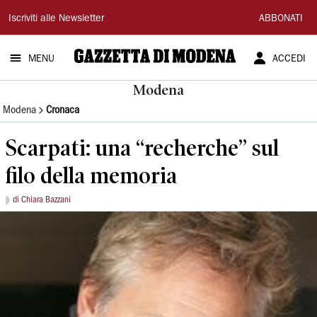
Gazzetta
Iscriviti alle Newsletter
ABBONATI
di
MENU
ACCEDI
Modena
Modena
Modena
Cronaca
Scarpati: una “recherche” sul
filo della memoria
di Chiara Bazzani