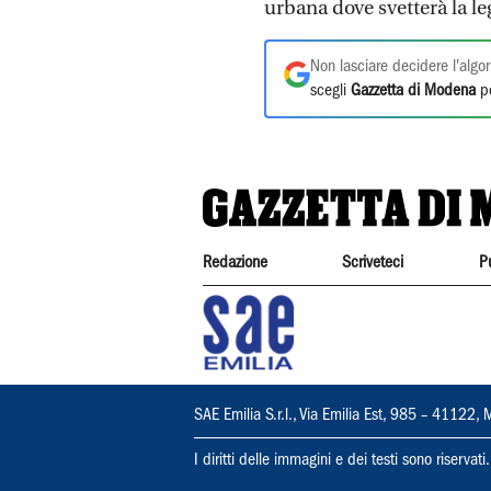
urbana dove svetterà la l
Non lasciare decidere l'algor
scegli
Gazzetta di Modena
pe
Redazione
Scriveteci
P
SAE Emilia S.r.l., Via Emilia Est, 985 – 411
I diritti delle immagini e dei testi sono riserva