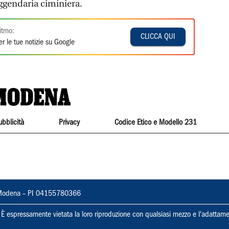
eggendaria ciminiera.
itmo:
CLICCA QUI
r le tue notizie su Google
ubblicità
Privacy
Codice Etico e Modello 231
22, Modena – PI 04155780366
ti. È espressamente vietata la loro riproduzione con qualsiasi mezzo e l'adattame