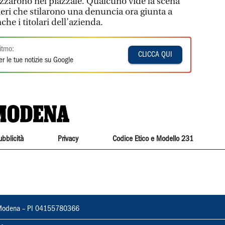
gozzarono nel piazzale. Qualcuno vide la scena
ieri che stilarono una denuncia ora giunta a
he i titolari dell’azienda.
itmo:
CLICCA QUI
r le tue notizie su Google
ubblicità
Privacy
Codice Etico e Modello 231
22, Modena – PI 04155780366