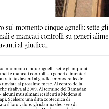
 sul momento cinque agnelli: sette gli
li e mancati controlli su generi alimen
vanti al giudice...
l momento cinque agnelli: sette gli imputati
mali e mancati controlli su generi alimentari.
ta trattata davanti al giudice monocratico in
o rinviata al prossimo mese. Al centro della
che risaliva al 2009. Al termine del Ramadan,
co, alcuni musulmani residenti a Modena si
api. Scelsero una ditta zootecnica di
to il loro valore, gli islamici decisero di