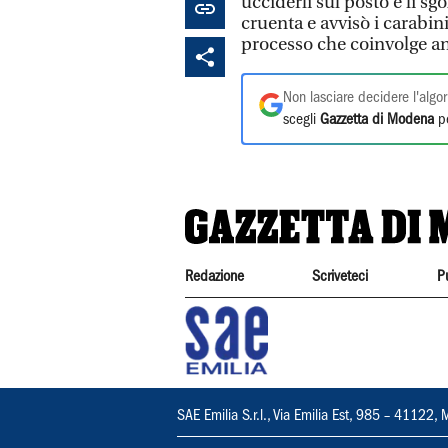
ucciderli sul posto e li s
cruenta e avvisò i carabin
processo che coinvolge anc
Non lasciare decidere l'algor
scegli
Gazzetta di Modena
pe
Redazione
Scriveteci
P
SAE Emilia S.r.l., Via Emilia Est, 985 – 411