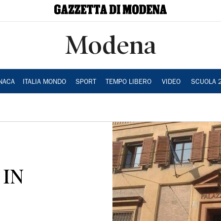
Modena
NACA
ITALIA MONDO
SPORT
TEMPO LIBERO
VIDEO
SCUOLA 
 IN