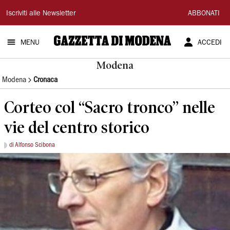
Gazzetta
Iscriviti alle Newsletter
ABBONATI
di
MENU
ACCEDI
Modena
Modena
Modena
Cronaca
Corteo col “Sacro tronco” nelle
vie del centro storico
di Alfonso Scibona