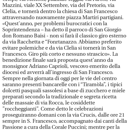
Mazzini, viale XX Settembre, via del Pretorio, via
Clelia, e tornerà dentro la chiesa di San Francesco
attraversando nuovamente piazza Martiri partigiani.
«Quest'anno, per problemi burocratici con la
Soprintendenza – ha detto il parroco di San Giorgio
don Romano Baisi - non si farà il classico giro esterno
da via Racchetta e “Fonrtanazzo. Abbiamo preferito
evitare polemiche e da via Clelia si tornerà in San
Francesco. Giro più corto e nessuno strascico». La
benedizione finale sarà proposta quest’anno da
monsignor Adriano Caprioli, vescovo emerito della
diocesi ed avverrà all’ingresso di San Francesco.
Sempre nella giornata di oggi per le vie del centro
saranno presenti bancarelle con i “Tiramòla”, i tipici
dolcetti pasquali sassolesi a base di zucchero e miele
preparati secondo la tradizionale e segreta ricetta
delle massaie di via Rocca, le cosiddette
”roccheggianti”. Come detto le celebrazioni
proseguiranno domani con la via Crucis, dalle ore 21
sempre in S. Francesco, accompagnato dai canti della
Passione a cura della Corale Puccini; mentre per la