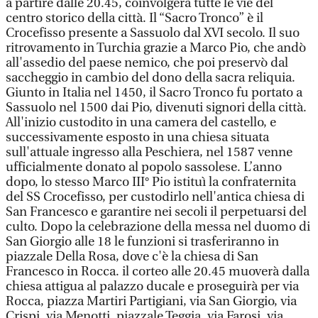
a partire dalle 20.45, coinvolgerà tutte le vie del
centro storico della città. Il “Sacro Tronco” è il
Crocefisso presente a Sassuolo dal XVI secolo. Il suo
ritrovamento in Turchia grazie a Marco Pio, che andò
all'assedio del paese nemico, che poi preservò dal
saccheggio in cambio del dono della sacra reliquia.
Giunto in Italia nel 1450, il Sacro Tronco fu portato a
Sassuolo nel 1500 dai Pio, divenuti signori della città.
All'inizio custodito in una camera del castello, e
successivamente esposto in una chiesa situata
sull'attuale ingresso alla Peschiera, nel 1587 venne
ufficialmente donato al popolo sassolese. L’anno
dopo, lo stesso Marco III° Pio istituì la confraternita
del SS Crocefisso, per custodirlo nell'antica chiesa di
San Francesco e garantire nei secoli il perpetuarsi del
culto. Dopo la celebrazione della messa nel duomo di
San Giorgio alle 18 le funzioni si trasferiranno in
piazzale Della Rosa, dove c'è la chiesa di San
Francesco in Rocca. il corteo alle 20.45 muoverà dalla
chiesa attigua al palazzo ducale e proseguirà per via
Rocca, piazza Martiri Partigiani, via San Giorgio, via
Crispi, via Menotti, piazzale Teggia, via Farosi, via