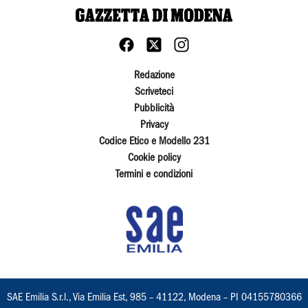
Redazione
Scriveteci
Pubblicità
Privacy
Codice Etico e Modello 231
Cookie policy
Termini e condizioni
SAE Emilia S.r.l., Via Emilia Est, 985 – 41122, Modena – PI 04155780366