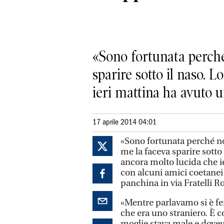
«Sono fortunata perché
sparire sotto il naso.
ieri mattina ha avuto un
17 aprile 2014 04:01
«Sono fortunata perché no
me la faceva sparire sott
ancora molto lucida che i
con alcuni amici coetane
panchina in via Fratelli Ro
«Mentre parlavamo si è f
che era uno straniero. È c
moglie stava male e dovev