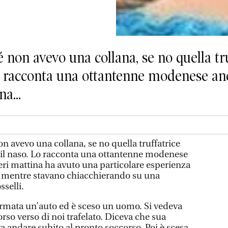
 non avevo una collana, se no quella tr
 Lo racconta una ottantenne modenese an
a...
n avevo una collana, se no quella truffatrice
o il naso. Lo racconta una ottantenne modenese
eri mattina ha avuto una particolare esperienza
i mentre stavano chiacchierando su una
sselli.
ermata un’auto ed è sceso un uomo. Si vedeva
orso verso di noi trafelato. Diceva che sua
a andare subito al pronto soccorso. Poi è scesa