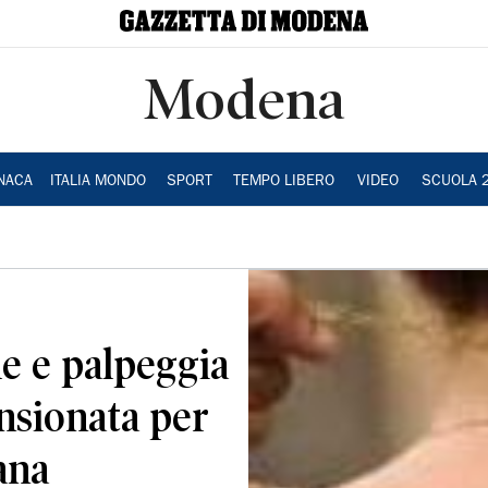
Modena
NACA
ITALIA MONDO
SPORT
TEMPO LIBERO
VIDEO
SCUOLA 
le e palpeggia
ensionata per
ana