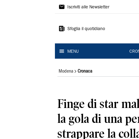
Gazzetta
Iscriviti alle Newsletter
di
Modena
Sfoglia il quotidiano
MENU
CRO
Modena
Cronaca
Finge di star ma
la gola di una p
strappare la coll