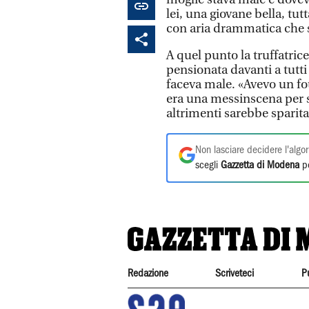
lei, una giovane bella, tut
con aria drammatica che st
A quel punto la truffatrice
pensionata davanti a tutti
faceva male. «Avevo un fou
era una messinscena per s
altrimenti sarebbe sparita
Non lasciare decidere l'algor
scegli
Gazzetta di Modena
pe
Redazione
Scriveteci
P