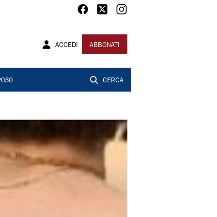
ACCEDI
ABBONATI
2030
CERCA