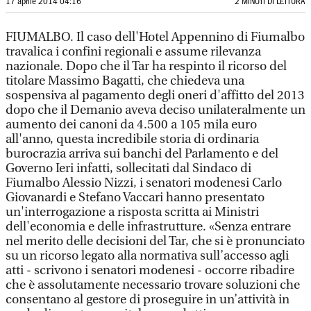
17 aprile 2014 04:16
2 MINUTI DI LETTURA
FIUMALBO. Il caso dell'Hotel Appennino di Fiumalbo
travalica i confini regionali e assume rilevanza
nazionale. Dopo che il Tar ha respinto il ricorso del
titolare Massimo Bagatti, che chiedeva una
sospensiva al pagamento degli oneri d'affitto del 2013
dopo che il Demanio aveva deciso unilateralmente un
aumento dei canoni da 4.500 a 105 mila euro
all'anno, questa incredibile storia di ordinaria
burocrazia arriva sui banchi del Parlamento e del
Governo Ieri infatti, sollecitati dal Sindaco di
Fiumalbo Alessio Nizzi, i senatori modenesi Carlo
Giovanardi e Stefano Vaccari hanno presentato
un'interrogazione a risposta scritta ai Ministri
dell'economia e delle infrastrutture. «Senza entrare
nel merito delle decisioni del Tar, che si è pronunciato
su un ricorso legato alla normativa sull’accesso agli
atti - scrivono i senatori modenesi - occorre ribadire
che è assolutamente necessario trovare soluzioni che
consentano al gestore di proseguire in un’attività in