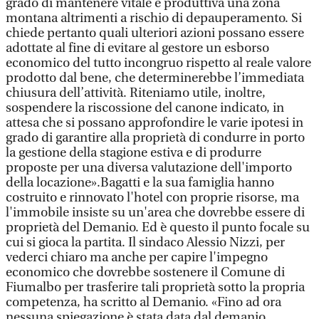
grado di mantenere vitale e produttiva una zona
montana altrimenti a rischio di depauperamento. Si
chiede pertanto quali ulteriori azioni possano essere
adottate al fine di evitare al gestore un esborso
economico del tutto incongruo rispetto al reale valore
prodotto dal bene, che determinerebbe l’immediata
chiusura dell’attività. Riteniamo utile, inoltre,
sospendere la riscossione del canone indicato, in
attesa che si possano approfondire le varie ipotesi in
grado di garantire alla proprietà di condurre in porto
la gestione della stagione estiva e di produrre
proposte per una diversa valutazione dell'importo
della locazione».Bagatti e la sua famiglia hanno
costruito e rinnovato l'hotel con proprie risorse, ma
l'immobile insiste su un'area che dovrebbe essere di
proprietà del Demanio. Ed è questo il punto focale su
cui si gioca la partita. Il sindaco Alessio Nizzi, per
vederci chiaro ma anche per capire l'impegno
economico che dovrebbe sostenere il Comune di
Fiumalbo per trasferire tali proprietà sotto la propria
competenza, ha scritto al Demanio. «Fino ad ora
nessuna spiegazione è stata data dal demanio