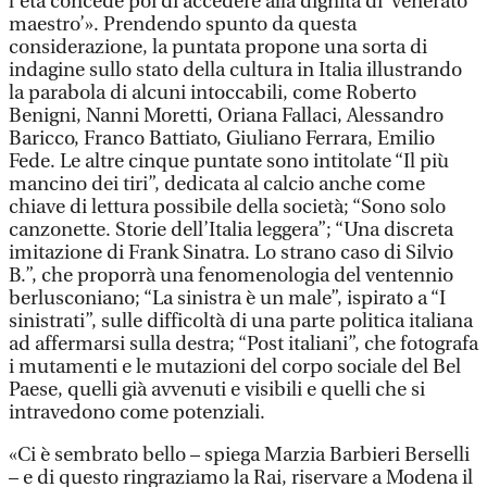
l’età concede poi di accedere alla dignità di ‘venerato
maestro’». Prendendo spunto da questa
considerazione, la puntata propone una sorta di
indagine sullo stato della cultura in Italia illustrando
la parabola di alcuni intoccabili, come Roberto
Benigni, Nanni Moretti, Oriana Fallaci, Alessandro
Baricco, Franco Battiato, Giuliano Ferrara, Emilio
Fede. Le altre cinque puntate sono intitolate “Il più
mancino dei tiri”, dedicata al calcio anche come
chiave di lettura possibile della società; “Sono solo
canzonette. Storie dell’Italia leggera”; “Una discreta
imitazione di Frank Sinatra. Lo strano caso di Silvio
B.”, che proporrà una fenomenologia del ventennio
berlusconiano; “La sinistra è un male”, ispirato a “I
sinistrati”, sulle difficoltà di una parte politica italiana
ad affermarsi sulla destra; “Post italiani”, che fotografa
i mutamenti e le mutazioni del corpo sociale del Bel
Paese, quelli già avvenuti e visibili e quelli che si
intravedono come potenziali.
«Ci è sembrato bello – spiega Marzia Barbieri Berselli
– e di questo ringraziamo la Rai, riservare a Modena il