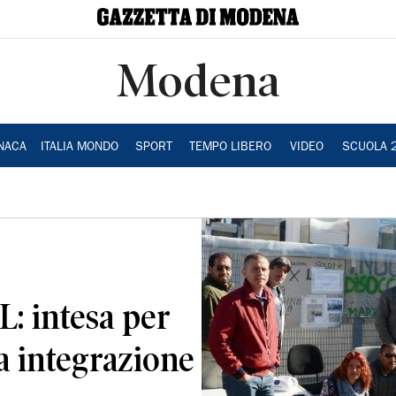
Modena
NACA
ITALIA MONDO
SPORT
TEMPO LIBERO
VIDEO
SCUOLA 
L: intesa per
sa integrazione