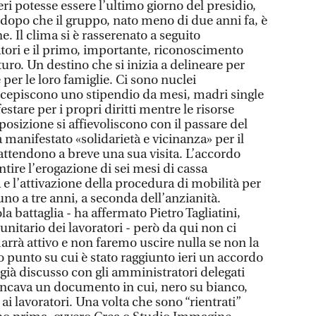
ri potesse essere l’ultimo giorno del presidio,
dopo che il gruppo, nato meno di due anni fa, è
e. Il clima si è rasserenato a seguito
atori e il primo, importante, riconoscimento
uturo. Un destino che si inizia a delineare per
 per le loro famiglie. Ci sono nuclei
episcono uno stipendio da mesi, madri single
stare per i propri diritti mentre le risorse
osizione si affievoliscono con il passare del
 manifestato «solidarietà e vicinanza» per il
i attendono a breve una sua visita. L’accordo
ntire l’erogazione di sei mesi di cassa
 e l’attivazione della procedura di mobilità per
o a tre anni, a seconda dell’anzianità.
 battaglia - ha affermato Pietro Tagliatini,
nitario dei lavoratori - però da qui non ci
arrà attivo e non faremo uscire nulla se non la
o punto su cui è stato raggiunto ieri un accordo
o già discusso con gli amministratori delegati
ancava un documento in cui, nero su bianco,
ai lavoratori. Una volta che sono “rientrati”