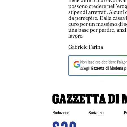
nelle ditte in cui lavora
possono credere nell’erog
stipendi arretrati. Alcuni
da percepire. Dalla cassa
euro per un massimo di se
una base per partire, anzi
lavoro.
Gabriele Farina
Non lasciare decidere l'algor
scegli
Gazzetta di Modena
pe
Redazione
Scriveteci
P