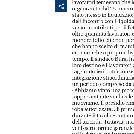
lavoratori temevano che ie
organizzato dal 25 marzo 
stato messo in liquidazion
dell’incontro con i liquid
verso i contributi per il f
oltre quaranta lavoratori e
monoreddito che non perc
che hanno scelto di manife
economiche a propria disp
tempo. Il sindaco Bursi ha
loro destino e i lavorator
raggiunto ieri potrà conse
integrazione straordinaria
un periodo compreso da un
«Abbiamo vinto una piccola
rappresentante sindacale u
muoviamo. Il presidio rim
roba autorizzata». Il prim
durante il tavolo era stat
dell’azienda. Tuttavia, m
venissero fornite garanzie 