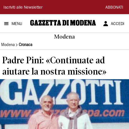
Gazzetta
Iscriviti alle Newsletter
ABBONATI
di
MENU
ACCEDI
Modena
Modena
Modena
Cronaca
Padre Pini: «Continuate ad
aiutare la nostra missione»