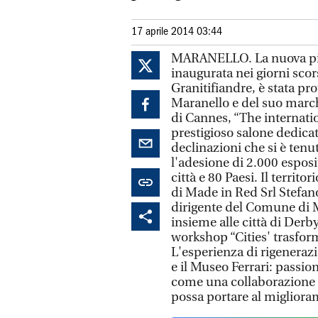
17 aprile 2014 03:44
MARANELLO. La nuova piaz
inaugurata nei giorni scors
Granitifiandre, è stata pro
Maranello e del suo marc
di Cannes, “The internatio
prestigioso salone dedicato
declinazioni che si è tenu
l'adesione di 2.000 esposi
città e 80 Paesi. Il territ
di Made in Red Srl Stefan
dirigente del Comune di Ma
insieme alle città di Derby
workshop “Cities' trasform
L'esperienza di rigeneraz
e il Museo Ferrari: passi
come una collaborazione f
possa portare al miglioram