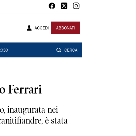
ACCEDI
ABBONATI
2030
CERCA
o Ferrari
, inaugurata nei
anitifiandre, è stata