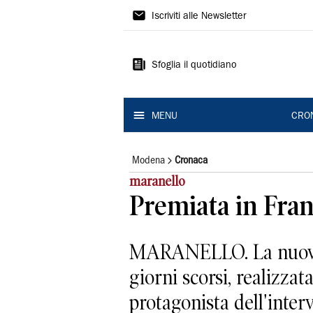
Gazzetta
Iscriviti alle Newsletter
di
Modena
Sfoglia il quotidiano
MENU
CRO
Modena
Cronaca
maranello
Premiata in Fran
MARANELLO. La nuova p
giorni scorsi, realizzat
protagonista dell'interv