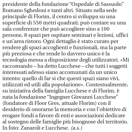
presidente della fondazione “Ospedale di Sassuolo”
Romano Sghedoni e tanti altri. Situato nella sede
principale di Florim, il centro si sviluppa su una
superficie di 550 metri quadrati; può contare su una
sala conferenze che può accogliere sino a 100
persone, 8 spazi per ospitare seminari e lezioni, uffici
e un’area ristoro. Ogni dettaglio è stato curato per
rendere gli spazi accoglienti e funzionali, ma la parte
più preziosa e che rende lo davvero unico è la
tecnologia messa a disposizione degli utilizzatori. «Mi
raccomando – ha detto Lucchese – che tutti i soggetti
interessati adesso siano accomunati da un unico
intento: quello di far si che questi spazi siano vivi,
utilizzati ed utili alla popolazione». Contestualmente,
su iniziativa della famiglia Lucchese e di Florim, è
nata la fondazione “Ingegner Giovanni Lucchese”
(fondatore di Floor Gres, attuale Florim) con il
desiderio di onorarne la memoria e con l’obiettivo di
erogare fondi a favore di enti e associazioni dedicate
al sostegno delle famiglie più bisognose del territorio.
In foto: Zanaroli e Lucchese.
(a.s.)