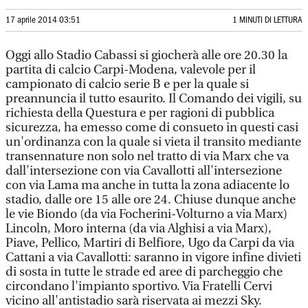
17 aprile 2014 03:51
1 MINUTI DI LETTURA
Oggi allo Stadio Cabassi si giocherà alle ore 20.30 la
partita di calcio Carpi-Modena, valevole per il
campionato di calcio serie B e per la quale si
preannuncia il tutto esaurito. Il Comando dei vigili, su
richiesta della Questura e per ragioni di pubblica
sicurezza, ha emesso come di consueto in questi casi
un'ordinanza con la quale si vieta il transito mediante
transennature non solo nel tratto di via Marx che va
dall'intersezione con via Cavallotti all'intersezione
con via Lama ma anche in tutta la zona adiacente lo
stadio, dalle ore 15 alle ore 24. Chiuse dunque anche
le vie Biondo (da via Focherini-Volturno a via Marx)
Lincoln, Moro interna (da via Alghisi a via Marx),
Piave, Pellico, Martiri di Belfiore, Ugo da Carpi da via
Cattani a via Cavallotti: saranno in vigore infine divieti
di sosta in tutte le strade ed aree di parcheggio che
circondano l'impianto sportivo. Via Fratelli Cervi
vicino all'antistadio sarà riservata ai mezzi Sky.