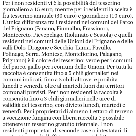
Per i non residenti vi è la possibilità del tesserino
giornaliero a 15 euro, mentre per i residenti la scelta è
fra tesserino annuale (30 euro) e giornaliero (10 euro).
L'unica differenza tra i residenti nei comuni del Parco
del Frignano (Fanano, Fiumalbo, Frassinoro,
Montecreto, Pievepelago, Riolunato e Sestola) e quelli
residenti nei comuni delle Unioni del Frignano e delle
valli Dolo, Dragone e Secchia (Lama, Pavullo,
Polinago, Serra, Montese, Montefiorino, Palagano,
Prignano) è il colore del tesserino: verde per i comuni
del parco, giallo per i comuni delle Unioni. Per tutti la
raccolta è consentita fino a 5 chili giornalieri nei
comuni indicati, fino a 3 chili altrove, è proibita
lunedì e venerdì, oltre al martedì fuori dai territori
comunali previsti. Per i non residenti la raccolta è
consentita fino a 3 chili giornalieri nelle aree di
validità del tesserino, con divieto lunedì, martedì e
venerdì. Per i proprietari di almeno 1 ettaro di terreno
a vocazione fungina con libera raccolta è possibile
ottenere un tesserino gratuito triennale. I non
residenti proprietari di seconde case o intestatari di