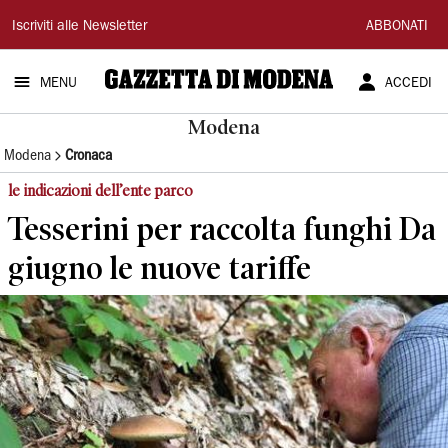
Gazzetta
Iscriviti alle Newsletter
ABBONATI
di
MENU
ACCEDI
Modena
Modena
Modena
Cronaca
le indicazioni dell’ente parco
Tesserini per raccolta funghi Da
giugno le nuove tariffe