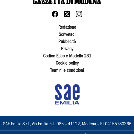
Redazione
Scriveteci
Pubblicità
Privacy
Codice Etico e Modello 231
Cookie policy
Termini e condizioni
SAE Emilia S.r.l., Via Emilia Est, 985 – 41122, Modena – PI 04155780366