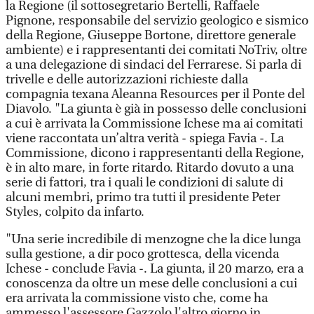
la Regione (il sottosegretario Bertelli, Raffaele
Pignone, responsabile del servizio geologico e sismico
della Regione, Giuseppe Bortone, direttore generale
ambiente) e i rappresentanti dei comitati NoTriv, oltre
a una delegazione di sindaci del Ferrarese. Si parla di
trivelle e delle autorizzazioni richieste dalla
compagnia texana Aleanna Resources per il Ponte del
Diavolo. "La giunta è già in possesso delle conclusioni
a cui è arrivata la Commissione Ichese ma ai comitati
viene raccontata un’altra verità - spiega Favia -. La
Commissione, dicono i rappresentanti della Regione,
è in alto mare, in forte ritardo. Ritardo dovuto a una
serie di fattori, tra i quali le condizioni di salute di
alcuni membri, primo tra tutti il presidente Peter
Styles, colpito da infarto.
"Una serie incredibile di menzogne che la dice lunga
sulla gestione, a dir poco grottesca, della vicenda
Ichese - conclude Favia -. La giunta, il 20 marzo, era a
conoscenza da oltre un mese delle conclusioni a cui
era arrivata la commissione visto che, come ha
ammesso l'assessore Gazzolo l'altro giorno in