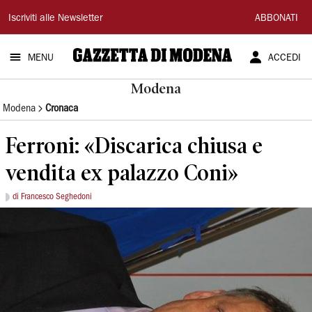
Gazzetta
Iscriviti alle Newsletter
ABBONATI
di
MENU
ACCEDI
Modena
Modena
Modena
Cronaca
Ferroni: «Discarica chiusa e
vendita ex palazzo Coni»
di Francesco Seghedoni