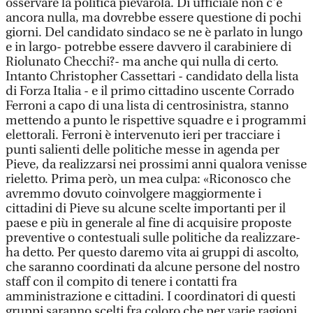
osservare la politica pievarola. Di ufficiale non c'è
ancora nulla, ma dovrebbe essere questione di pochi
giorni. Del candidato sindaco se ne è parlato in lungo
e in largo- potrebbe essere davvero il carabiniere di
Riolunato Checchi?- ma anche qui nulla di certo.
Intanto Christopher Cassettari - candidato della lista
di Forza Italia - e il primo cittadino uscente Corrado
Ferroni a capo di una lista di centrosinistra, stanno
mettendo a punto le rispettive squadre e i programmi
elettorali. Ferroni è intervenuto ieri per tracciare i
punti salienti delle politiche messe in agenda per
Pieve, da realizzarsi nei prossimi anni qualora venisse
rieletto. Prima però, un mea culpa: «Riconosco che
avremmo dovuto coinvolgere maggiormente i
cittadini di Pieve su alcune scelte importanti per il
paese e più in generale al fine di acquisire proposte
preventive o contestuali sulle politiche da realizzare-
ha detto. Per questo daremo vita ai gruppi di ascolto,
che saranno coordinati da alcune persone del nostro
staff con il compito di tenere i contatti fra
amministrazione e cittadini. I coordinatori di questi
gruppi saranno scelti fra coloro che per varie ragioni