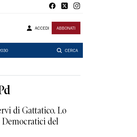
ACCEDI
ABBONATI
2030
CERCA
 Pd
rvi di Gattatico. Lo
i Democratici del