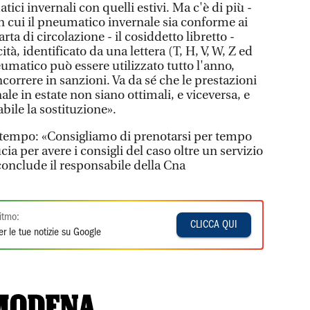
ici invernali con quelli estivi. Ma c'è di più -
in cui il pneumatico invernale sia conforme ai
rta di circolazione - il cosiddetto libretto -
tà, identificato da una lettera (T, H, V, W, Z ed
eumatico può essere utilizzato tutto l'anno,
orrere in sanzioni. Va da sé che le prestazioni
e in estate non siano ottimali, e viceversa, e
bile la sostituzione».
 tempo: «Consigliamo di prenotarsi per tempo
ia per avere i consigli del caso oltre un servizio
conclude il responsabile della Cna
itmo:
CLICCA QUI
r le tue notizie su Google