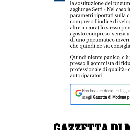
la sostituzione dei pneumat
aggiunge Setti - Nel caso 
parametri riportati sulla ca
compreso l'indice di veloci
altre ancora) lo stesso pn
agosto compreso, senza inc
di uno pneumatico invernal
che quindi ne sia consiglia
Quindi niente panico, c’è
presso il gommista di fiduc
professionale di qualità» 
autoriparatori.
Non lasciare decidere l'algor
scegli
Gazzetta di Modena
pe