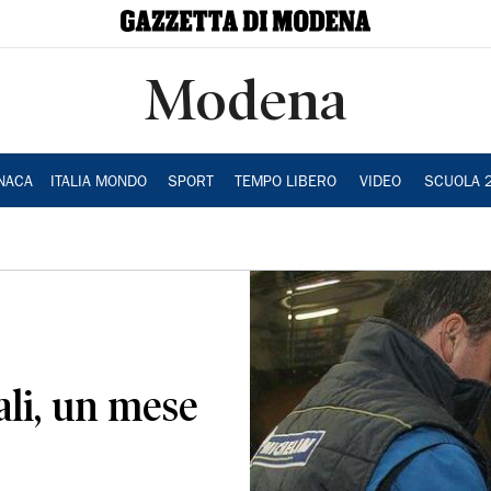
Modena
NACA
ITALIA MONDO
SPORT
TEMPO LIBERO
VIDEO
SCUOLA 
li, un mese