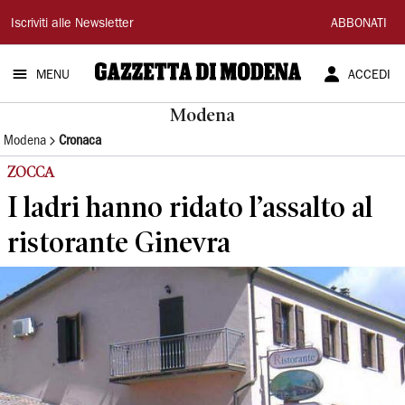
Gazzetta
Iscriviti alle Newsletter
ABBONATI
di
MENU
ACCEDI
Modena
Modena
Modena
Cronaca
ZOCCA
I ladri hanno ridato l’assalto al
ristorante Ginevra