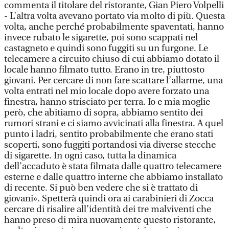
commenta il titolare del ristorante, Gian Piero Volpelli
- L’altra volta avevano portato via molto di più. Questa
volta, anche perché probabilmente spaventati, hanno
invece rubato le sigarette, poi sono scappati nel
castagneto e quindi sono fuggiti su un furgone. Le
telecamere a circuito chiuso di cui abbiamo dotato il
locale hanno filmato tutto. Erano in tre, piuttosto
giovani. Per cercare di non fare scattare l’allarme, una
volta entrati nel mio locale dopo avere forzato una
finestra, hanno strisciato per terra. Io e mia moglie
però, che abitiamo di sopra, abbiamo sentito dei
rumori strani e ci siamo avvicinati alla finestra. A quel
punto i ladri, sentito probabilmente che erano stati
scoperti, sono fuggiti portandosi via diverse stecche
di sigarette. In ogni caso, tutta la dinamica
dell’accaduto è stata filmata dalle quattro telecamere
esterne e dalle quattro interne che abbiamo installato
di recente. Si può ben vedere che si è trattato di
giovani». Spetterà quindi ora ai carabinieri di Zocca
cercare di risalire all’identità dei tre malviventi che
hanno preso di mira nuovamente questo ristorante,