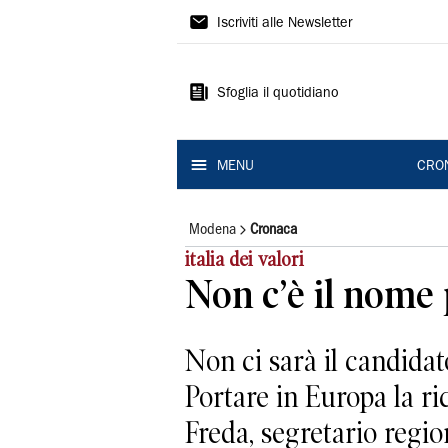
Gazzetta
Iscriviti alle Newsletter
di
Modena
Sfoglia il quotidiano
MENU
CRO
Modena
Cronaca
italia dei valori
Non c’è il nome 
Non ci sarà il candidat
Portare in Europa la r
Freda, segretario regiona