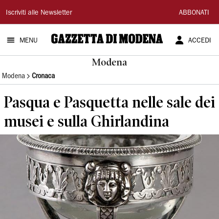
Gazzetta
Iscriviti alle Newsletter
ABBONATI
di
MENU
ACCEDI
Modena
Modena
Modena
Cronaca
Pasqua e Pasquetta nelle sale dei
musei e sulla Ghirlandina