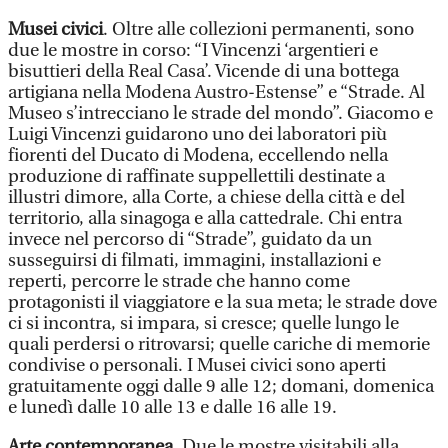
Musei civici
. Oltre alle collezioni permanenti, sono
due le mostre in corso: “I Vincenzi ‘argentieri e
bisuttieri della Real Casa’. Vicende di una bottega
artigiana nella Modena Austro-Estense” e “Strade. Al
Museo s’intrecciano le strade del mondo”. Giacomo e
Luigi Vincenzi guidarono uno dei laboratori più
fiorenti del Ducato di Modena, eccellendo nella
produzione di raffinate suppellettili destinate a
illustri dimore, alla Corte, a chiese della città e del
territorio, alla sinagoga e alla cattedrale. Chi entra
invece nel percorso di “Strade”, guidato da un
susseguirsi di filmati, immagini, installazioni e
reperti, percorre le strade che hanno come
protagonisti il viaggiatore e la sua meta; le strade dove
ci si incontra, si impara, si cresce; quelle lungo le
quali perdersi o ritrovarsi; quelle cariche di memorie
condivise o personali. I Musei civici sono aperti
gratuitamente oggi dalle 9 alle 12; domani, domenica
e lunedì dalle 10 alle 13 e dalle 16 alle 19.
Arte contemporanea
. Due le mostre visitabili alla