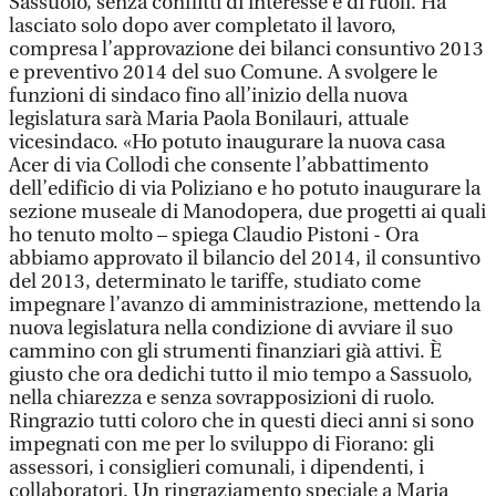
Sassuolo, senza conflitti di interesse e di ruoli. Ha
lasciato solo dopo aver completato il lavoro,
compresa l’approvazione dei bilanci consuntivo 2013
e preventivo 2014 del suo Comune. A svolgere le
funzioni di sindaco fino all’inizio della nuova
legislatura sarà Maria Paola Bonilauri, attuale
vicesindaco. «Ho potuto inaugurare la nuova casa
Acer di via Collodi che consente l’abbattimento
dell’edificio di via Poliziano e ho potuto inaugurare la
sezione museale di Manodopera, due progetti ai quali
ho tenuto molto – spiega Claudio Pistoni - Ora
abbiamo approvato il bilancio del 2014, il consuntivo
del 2013, determinato le tariffe, studiato come
impegnare l’avanzo di amministrazione, mettendo la
nuova legislatura nella condizione di avviare il suo
cammino con gli strumenti finanziari già attivi. È
giusto che ora dedichi tutto il mio tempo a Sassuolo,
nella chiarezza e senza sovrapposizioni di ruolo.
Ringrazio tutti coloro che in questi dieci anni si sono
impegnati con me per lo sviluppo di Fiorano: gli
assessori, i consiglieri comunali, i dipendenti, i
collaboratori. Un ringraziamento speciale a Maria