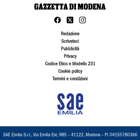
Redazione
Scriveteci
Pubblicità
Privacy
Codice Etico e Modello 231
Cookie policy
Termini e condizioni
SAE Emilia S.r.l., Via Emilia Est, 985 – 41122, Modena – PI 04155780366