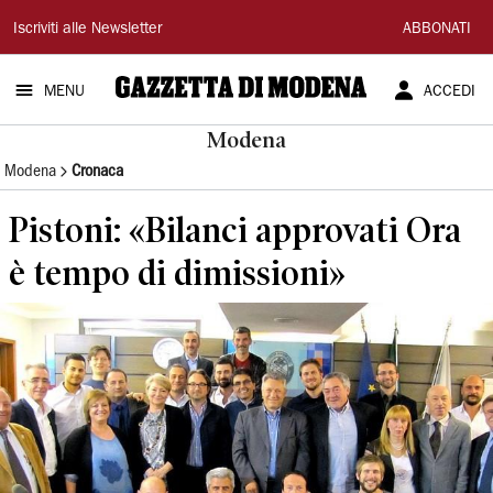
Gazzetta
Iscriviti alle Newsletter
ABBONATI
di
MENU
ACCEDI
Modena
Modena
Modena
Cronaca
Pistoni: «Bilanci approvati Ora
è tempo di dimissioni»