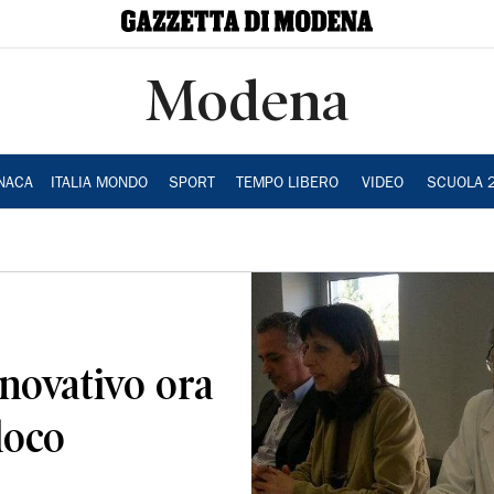
Modena
NACA
ITALIA MONDO
SPORT
TEMPO LIBERO
VIDEO
SCUOLA 
novativo ora
sloco