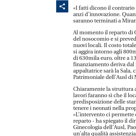
«I fatti dicono il contrari
anzi d’innovazione. Quando
saranno terminati a Miran
Al momento il reparto di O
del nosocomio e si prevede
nuovi locali. Il costo tota
si aggira intorno agli 800
di 630mila euro, oltre a 13
finanziamento deriva dal 
appaltatrice sarà la Sala,
Patrimoniale dell’Ausl di
Chiaramente la struttura a
lavori faranno sì che il lo
predisposizione delle st
tenere i neonati nella prop
«L’intervento ci permette 
reparto - ha spiegato il di
Ginecologia dell’Ausl, Pa
un’alta qualità assistenzia