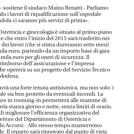
o - sostiene il sindaco Maino Benatti - Parliamo
 i lavori di riqualificazione sull’ospedale
dola ci saranno più servizi di prima».
stetricia e ginecologia è situato al primo piano
 che entro l’inizio del 2015 sarà trasferito nei
le dei lavori (che si stima dureranno sette mesi)
mila euro, partendo da un importo base di gara
mila euro per gli oneri di sicurezza. Il
rimborso dell’assicurazione e l’impresa
 che opererà su un progetto del Servizio Tecnico
 Modena.
vrà una forte tenuta antisismica, ma non solo: i
cale sia ben protetto da eventuali incendi. La
anze in rooming-in permetterà alle mamme di
ria stanza giorno e notte, senza limiti di orario.
di migliorare l’efficienza organizzativa del
rettore del Dipartimento di Ostetricia e
olo Accorsi - Allo stesso tempo manterremo
le. Il reparto sarà rinnovato dal punto di vista