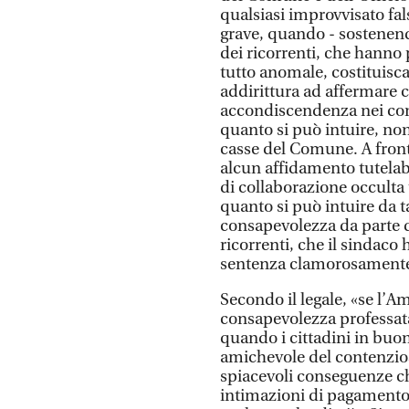
qualsiasi improvvisato fa
grave, quando - sostene
dei ricorrenti, che hann
tutto anomale, costituisca 
addirittura ad affermare c
accondiscendenza nei conf
quanto si può intuire, non
casse del Comune. A front
alcun affidamento tutelabi
di collaborazione occulta t
quanto si può intuire da t
consapevolezza da parte d
ricorrenti, che il sindaco
sentenza clamorosamente
Secondo il legale, «se l’A
consapevolezza professat
quando i cittadini in buo
amichevole del contenzios
spiacevoli conseguenze ch
intimazioni di pagamento 