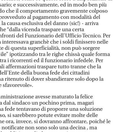
lsario; e successivamente, ed in modo ben più
ndo che il comportamento gravemente colposo
o provveduto al pagamento con modalità del
la causa esclusiva del danno (sic!) - arriva
he “dalla vicenda traspare una certa
ronti del Funzionario dell'Ufficio Tecnico. Per
 interessava granchè che i soldi finissero nelle
e di questa superficialità, non può sorgere
le” ipotizzando tra le righe chissà quale forma
ra i ricorrenti ed il funzionario infedele. Per
ali affermazioni traspare tutto tranne che la
ell'Ente della buona fede dei cittadini
 ha ritenuto di dover sbandierare solo dopo la
 sfavorevole».
mministrazione avesse maturato la felice
a dal sindaco un pochino prima, magari
na fede tentavano di proporre una soluzione
o, si sarebbero potute evitare molte delle
e ora, invece, si dovranno affrontare, poiché le
notificate non sono solo una decina , ma