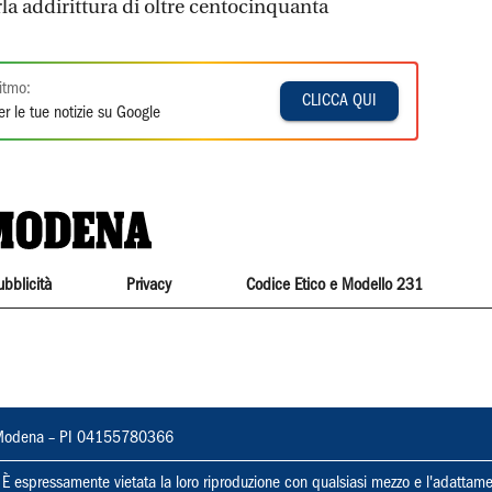
rla addirittura di oltre centocinquanta
itmo:
CLICCA QUI
r le tue notizie su Google
ubblicità
Privacy
Codice Etico e Modello 231
22, Modena – PI 04155780366
ti. È espressamente vietata la loro riproduzione con qualsiasi mezzo e l'adattame