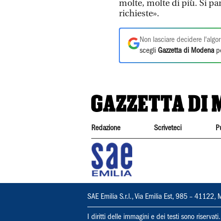
molte, molte di più. Si pa
richieste».
Non lasciare decidere l'algor
scegli
Gazzetta di Modena
pe
Redazione
Scriveteci
P
SAE Emilia S.r.l., Via Emilia Est, 985 – 411
I diritti delle immagini e dei testi sono riserva