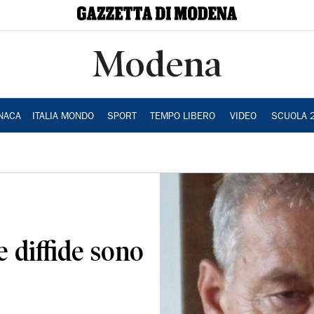
Modena
NACA
ITALIA MONDO
SPORT
TEMPO LIBERO
VIDEO
SCUOLA 
e diffide sono