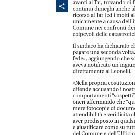
avanti al Tar, trovando di 
continui dinieghi anche al 
ricorso al Tar (ed i molti 
unicamente a causa dell'i
Comune nei confronti dei no
colpevoli delle catastrof
Il sindaco ha dichiarato c
pagare una seconda volta
fede», aggiungendo che so
aveva notificato un'ingiu
direttamente al Leonelli.
«Nella propria costituzion
difende accusando i nostri
comportamenti “sospetti”
oneri affermando che “quel
mere fotocopie di docume
attendibilità e veridicità 
aver predisposto in quals
e giustificare come su tut
del Comune e dell'Ufficio