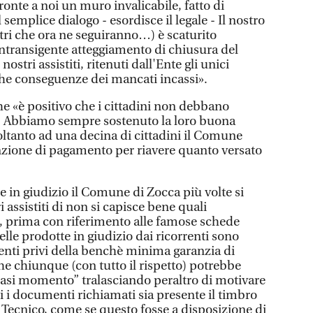
fronte a noi un muro invalicabile, fatto di
semplice dialogo - esordisce il legale - Il nostro
altri che ora ne seguiranno…) è scaturito
ntransigente atteggiamento di chiusura del
stri assistiti, ritenuti dall'Ente gli unici
iche conseguenze dei mancati incassi».
he «è positivo che i cittadini non debbano
. Abbiamo sempre sostenuto la loro buona
ltanto ad una decina di cittadini il Comune
nzione di pagamento per riavere quanto versato
e in giudizio il Comune di Zocca più volte si
 assistiti di non si capisce bene quali
, prima con riferimento alle famose schede
le prodotte in giudizio dai ricorrenti sono
nti privi della benchè minima garanzia di
che chiunque (con tutto il rispetto) potrebbe
iasi momento” tralasciando peraltro di motivare
ti i documenti richiamati sia presente il timbro
 Tecnico, come se questo fosse a disposizione di