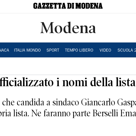
Modena
NACA
ITALIA MONDO
SPORT
TEMPO LIBERO
VIDEO
SCUOLA 
ficializzato i nomi della lista
 che candida a sindaco Giancarlo Gaspar
opria lista. Ne faranno parte Berselli Em