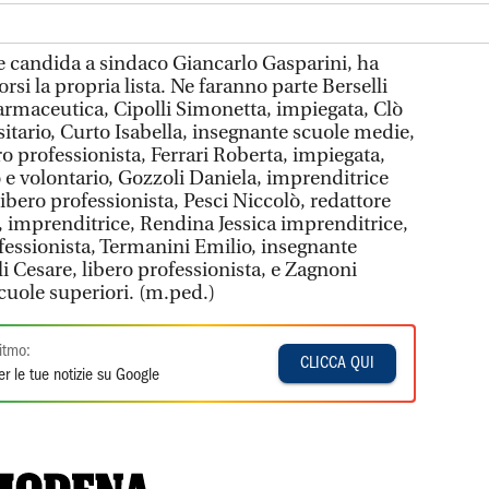
he candida a sindaco Giancarlo Gasparini, ha
corsi la propria lista. Ne faranno parte Berselli
rmaceutica, Cipolli Simonetta, impiegata, Clò
itario, Curto Isabella, insegnante scuole medie,
o professionista, Ferrari Roberta, impiegata,
 e volontario, Gozzoli Daniela, imprenditrice
libero professionista, Pesci Niccolò, redattore
a, imprenditrice, Rendina Jessica imprenditrice,
ofessionista, Termanini Emilio, insegnante
li Cesare, libero professionista, e Zagnoni
cuole superiori. (m.ped.)
itmo:
CLICCA QUI
r le tue notizie su Google