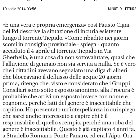
19 aprile 2014 03:56
1 MINUTI DI LETTURA
«È una vera e propria emergenza» così Fausto Cigni
del Pd descrive la situazione di incuria esistente
lungo il torrente Tiepido. «Come ribadito nei giorni
scorsi in consiglio provinciale - spiega - quanto
accaduto il 4 aprile al torrente Tiepido in Via
Gherbella, è una cosa da non sottovalutare, quasi che
l'alluvione di gennaio non sia servita a nulla. Se è vero
che i cittadini avevano segnalato una diga di alberi
che bloccavano il deflusso delle acque 20 giorni
prima, ritengo che, visto e considerato che i Gruppi
Consiliari sono sotto esposto anonimo, alla Procura è
probabile che arrivi un esposto invece con nome e
cognome, perché fatti del genere è inaccettabile che
capitino. Ho presentato un’interpellanza in cui spiego
che sarei anche interessato a capire chi è il
responsabile di quello scempio, perché una roba del
genere è inaccettabile. Questo è già capitato 4 anni fa,
a Stradello Romano, Ponte Panaro, ed era l'Aipo. Ora