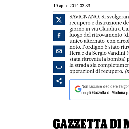
19 aprile 2014 03:33
SAVIGNANO. Si svolgeranno
recupero e distruzione del
giorno in via Claudia a Ga
luogo del ritrovamento (di 
unico alternato, con circ
noto, l'ordigno è stato rit
Hera e da Sergio Vandini (
stata ritrovata la bomba)
la strada sia completamen
operazioni di recupero.
(
Non lasciare decidere l'algor
scegli
Gazzetta di Modena
pe