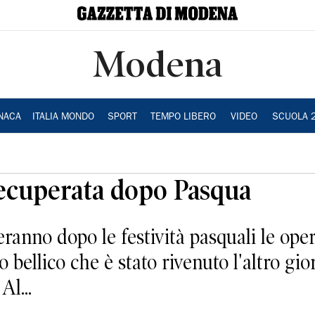
Modena
NACA
ITALIA MONDO
SPORT
TEMPO LIBERO
VIDEO
SCUOLA 
ecuperata dopo Pasqua
nno dopo le festività pasquali le oper
 bellico che è stato rivenuto l'altro gio
Al...