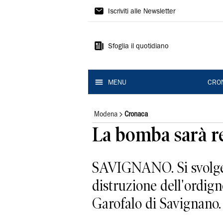
Gazzetta
Iscriviti alle Newsletter
di
Modena
Sfoglia il quotidiano
MENU
CRO
Modena
Cronaca
La bomba sarà r
SAVIGNANO. Si svolgera
distruzione dell'ordigno
Garofalo di Savignano. 