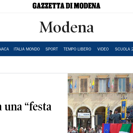
Modena
NACA
ITALIA MONDO
SPORT
TEMPO LIBERO
VIDEO
SCUOLA 
à una “festa