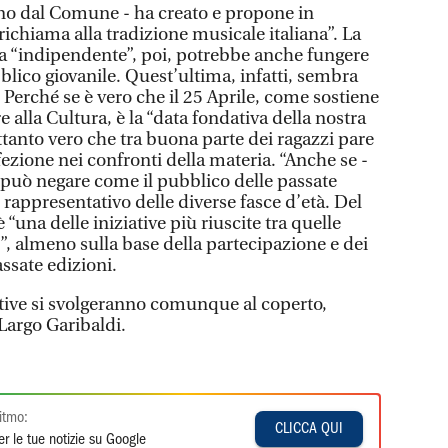
o dal Comune - ha creato e propone in
richiama alla tradizione musicale italiana”. La
a “indipendente”, poi, potrebbe anche fungere
bblico giovanile. Quest’ultima, infatti, sembra
. Perché se è vero che il 25 Aprile, come sostiene
 alla Cultura, è la “data fondativa della nostra
tanto vero che tra buona parte dei ragazzi pare
fezione nei confronti della materia. “Anche se -
i può negare come il pubblico delle passate
e rappresentativo delle diverse fasce d’età. Del
è “una delle iniziative più riuscite tra quelle
”, almeno sulla base della partecipazione e dei
assate edizioni.
iative si svolgeranno comunque al coperto,
 Largo Garibaldi.
itmo:
CLICCA QUI
r le tue notizie su Google