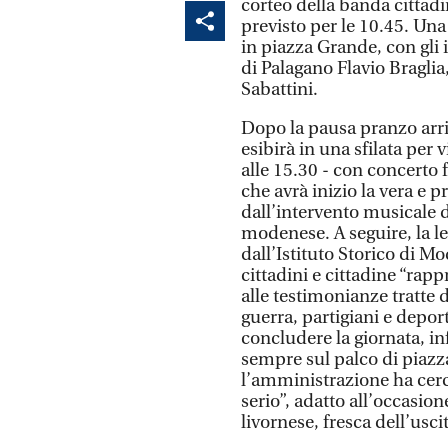
corteo della banda cittadi
previsto per le 10.45. Una
in piazza Grande, con gli 
di Palagano Flavio Braglia
Sabattini.
Dopo la pausa pranzo arriv
esibirà in una sfilata per 
alle 15.30 - con concerto 
che avrà inizio la vera e p
dall’intervento musicale 
modenese. A seguire, la l
dall’Istituto Storico di M
cittadini e cittadine “rap
alle testimonianze tratte d
guerra, partigiani e deport
concludere la giornata, inf
sempre sul palco di piaz
l’amministrazione ha cerc
serio”, adatto all’occasion
livornese, fresca dell’us