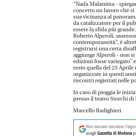
“Nada Malanima - spiegan
concerto un lavoro che si 
sua vicinanza al panoram
da catalizzatore per il pu
essere la sfida più grande
Roberto Alperoli, assessore
contemporaneità”, è altret
registrarsi una certa disaf
aggiunge Alperoli - non s
edizioni fosse variegato” 
resto quella del 25 Aprile 
organizzate in questi anni
riscontri registrati nelle p
In caso di pioggia le iniz
presso il teatro Storchi di
Marcello Radighieri
Non lasciare decidere l'algor
scegli
Gazzetta di Modena
pe