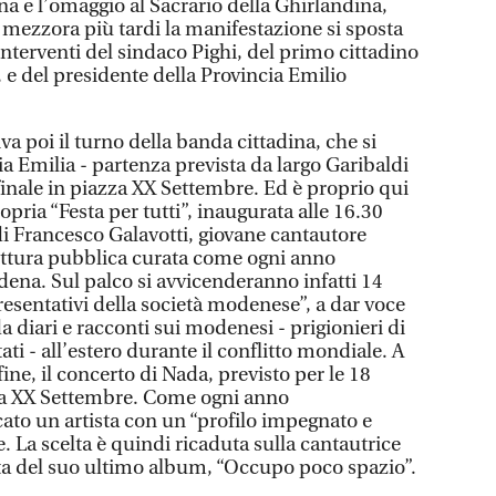
na e l’omaggio al Sacrario della Ghirlandina,
 mezzora più tardi la manifestazione si sposta
interventi del sindaco Pighi, del primo cittadino
, e del presidente della Provincia Emilio
a poi il turno della banda cittadina, che si
via Emilia - partenza prevista da largo Garibaldi
finale in piazza XX Settembre. Ed è proprio qui
ropria “Festa per tutti”, inaugurata alle 16.30
di Francesco Galavotti, giovane cantautore
ettura pubblica curata come ogni anno
odena. Sul palco si avvicenderanno infatti 14
presentativi della società modenese”, a dar voce
a diari e racconti sui modenesi - prigionieri di
ati - all’estero durante il conflitto mondiale. A
ine, il concerto di Nada, previsto per le 18
za XX Settembre. Come ogni anno
ato un artista con un “profilo impegnato e
e. La scelta è quindi ricaduta sulla cantautrice
cita del suo ultimo album, “Occupo poco spazio”.