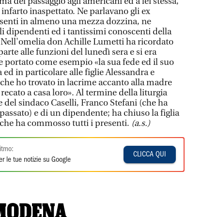
a del passaggio agli americani ed a lei stessa,
n infarto inaspettato. Ne parlavano gli ex
resenti in almeno una mezza dozzina, ne
ali dipendenti ed i tantissimi conoscenti della
 Nell'omelia don Achille Lumetti ha ricordato
arte alle funzioni del lunedì sera e si era
 e portato come esempio «la sua fede ed il suo
ed in particolare alle figlie Alessandra e
i che ho trovato in lacrime accanto alla madre
cato a casa loro». Al termine della liturgia
 del sindaco Caselli, Franco Stefani (che ha
passato) e di un dipendente; ha chiuso la figlia
che ha commosso tutti i presenti.
(a.s.)
itmo:
CLICCA QUI
r le tue notizie su Google