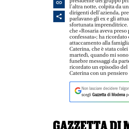
presidente del gruppo prim
l'altra notte, colpita da u
dirigenti dell'azienda, p
parlavano gli ex e gli attu
sfortunata imprenditrice.
che «Rosaria aveva preso p
confessata»; ha ricordato
attaccamento alla famiglia 
Caterina, che è stata cole
martedì, quando mi sono re
funebre messaggi da parte
ricordato un episodio del 
Caterina con un pensiero 
Non lasciare decidere l'algor
scegli
Gazzetta di Modena
pe