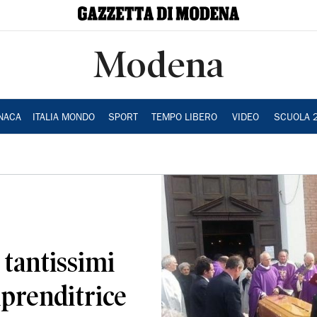
Modena
NACA
ITALIA MONDO
SPORT
TEMPO LIBERO
VIDEO
SCUOLA 
 tantissimi
mprenditrice