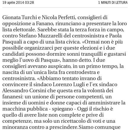
19 aprile 2014 03:28
1 MINUTI DI LETTURA
Gionata Turchi e Nicola Perfetti, consiglieri di
opposizione a Fanano, rinunciano a presentare la loro
lista elettorale. Sarebbe stata la terza forza in campo,
contro Stefano Muzzarelli del centrosinistra e Paola
Pasquali a capo di una lista civica. «Ormai non è più
possibile organizzarci per queste elezioni e i due
candidati possono dormire sonni tranquilli e gustarsi
meglio l'uovo di Pasqua», hanno detto. I due
consiglieri avevano auspicato, in un primo tempo, la
nascita di un'unica lista fra centrodestra e
centrosinistra. «Abbiamo tentato invano di
convincere il sindaco Lorenzo Lugli e l'ex sindaco
Alessandro Corsini che questa era la volontà dei
fananesi: un unione di persone competenti, un
insieme di uomini e donne capaci di amministrare la
macchina pubblica - spiegano - Oggi il rischio è
quello di avere liste non complete e prive di
competenze, ma solo un ricettacolo di voti e una
minoranza contro a prescindere.Siamo comunque