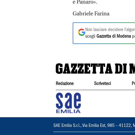
e Panaro».
Gabriele Farina
Non lasciare decidere l'algor
scegli
Gazzetta di Modena
pe
Redazione
Scriveteci
P
SAE Emilia S.r.l., Via Emilia Est, 985 – 411