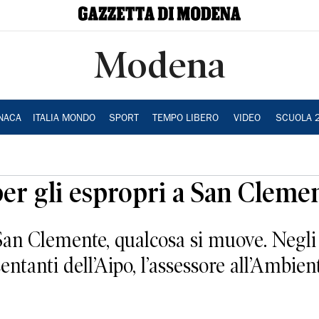
Modena
NACA
ITALIA MONDO
SPORT
TEMPO LIBERO
VIDEO
SCUOLA 
 per gli espropri a San Cleme
n Clemente, qualcosa si muove. Negli u
entanti dell’Aipo, l’assessore all’Ambien