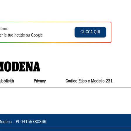
itmo:
CLICCA QUI
r le tue notizie su Google
ubblicità
Privacy
Codice Etico e Modello 231
22, Modena – PI 04155780366