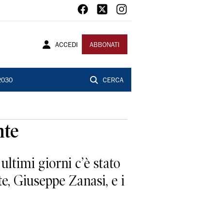
ACCEDI
ABBONATI
2030
CERCA
nte
ltimi giorni c’è stato
te, Giuseppe Zanasi, e i