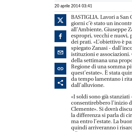
20 aprile 2014 03:41
BASTIGLIA. Lavori a San C
giorni c’è stato un incontr
all’Ambiente, Giuseppe Zan
espropri, vecchi e nuovi, 
dei prati. «L’obiettivo è p
spiegato Zanasi - dall’inc
istituzioni e associazioni.
della settimana una propo
Regione di una somma più a
quest’estate». È stata qui
da tempo lamentano i ritar
dall’alluvione.
«I soldi sono già stanziati
consentirebbero l’inizio d
Clemente». Si dovrà discut
la differenza si parla di c
ma entro l’estate. La buon
quindi arriveranno i risar