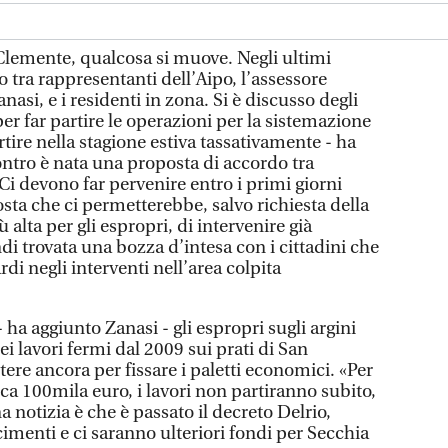
lemente, qualcosa si muove. Negli ultimi
o tra rappresentanti dell’Aipo, l’assessore
asi, e i residenti in zona. Si è discusso degli
per far partire le operazioni per la sistemazione
artire nella stagione estiva tassativamente - ha
ontro è nata una proposta di accordo tra
 Ci devono far pervenire entro i primi giorni
sta che ci permetterebbe, salvo richiesta della
lta per gli espropri, di intervenire già
ndi trovata una bozza d’intesa con i cittadini che
di negli interventi nell’area colpita
 - ha aggiunto Zanasi - gli espropri sugli argini
ei lavori fermi dal 2009 sui prati di San
ere ancora per fissare i paletti economici. «Per
irca 100mila euro, i lavori non partiranno subito,
a notizia è che è passato il decreto Delrio,
cimenti e ci saranno ulteriori fondi per Secchia