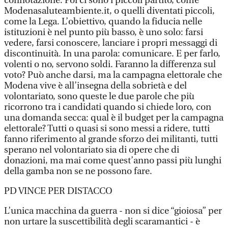
connotazione. Poi ci sono i piccoli partito, come
Modenasaluteambiente.it, o quelli diventati piccoli,
come la Lega. L’obiettivo, quando la fiducia nelle
istituzioni è nel punto più basso, è uno solo: farsi
vedere, farsi conoscere, lanciare i propri messaggi di
discontinuità. In una parola: comunicare. E per farlo,
volenti o no, servono soldi. Faranno la differenza sul
voto? Può anche darsi, ma la campagna elettorale che
Modena vive è all’insegna della sobrietà e del
volontariato, sono queste le due parole che più
ricorrono tra i candidati quando si chiede loro, con
una domanda secca: qual è il budget per la campagna
elettorale? Tutti o quasi si sono messi a ridere, tutti
fanno riferimento al grande sforzo dei militanti, tutti
sperano nel volontariato sia di opere che di
donazioni, ma mai come quest’anno passi più lunghi
della gamba non se ne possono fare.
PD VINCE PER DISTACCO
L’unica macchina da guerra - non si dice “gioiosa” per
non urtare la suscettibilità degli scaramantici - è