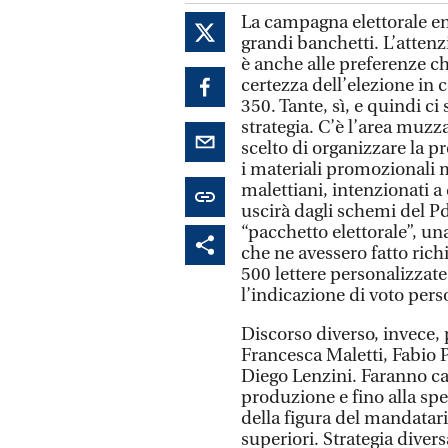
La campagna elettorale entr
grandi banchetti. L’attenz
è anche alle preferenze c
certezza dell’elezione in
350. Tante, sì, e quindi ci
strategia. C’è l’area muzza
scelto di organizzare la p
i materiali promozionali me
malettiani, intenzionati a
uscirà dagli schemi del Pd
“pacchetto elettorale”, una
che ne avessero fatto rich
500 lettere personalizzate 
l’indicazione di voto pers
Discorso diverso, invece,
Francesca Maletti, Fabio 
Diego Lenzini. Faranno ca
produzione e fino alla sp
della figura del mandatari
superiori. Strategia divers