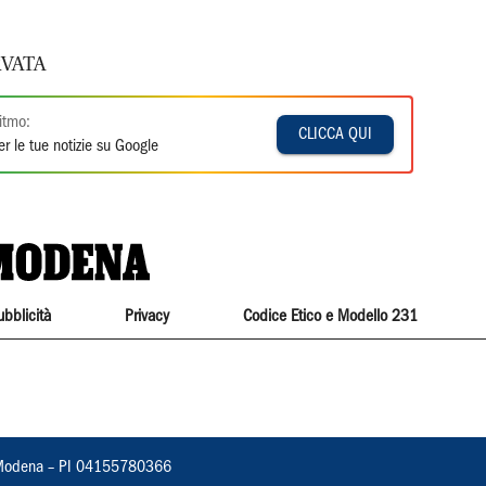
VATA
itmo:
CLICCA QUI
r le tue notizie su Google
ubblicità
Privacy
Codice Etico e Modello 231
22, Modena – PI 04155780366