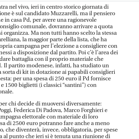
a nel vivo, ieri in centro storico giornata di
ione è sul candidato Muzzarelli, ma il pensiero
he in casa Pd, per avere una ragionevole
 consiglio comunale, dovranno arrivare a quota
 si organizza. Ma non tutti hanno scelto la stessa
relliana, la maggior parte della lista, che ha
ropria campagna per l’elezione a consigliere con
ssi a disposizione dal partito. Poi c’è l’area dei
 dare battaglia con il proprio materiale che
. Il partito modenese, infatti, ha studiato un
 sorta di kit in dotazione ai papabili consiglieri
iesta: per una spesa di 250 euro il Pd fornisce
e 1500 biglietti (i classici “santini”) con
onale.
 per chi decide di muoversi diversamente:
Poggi, Federica Di Padova, Marco Forghieri e
mpagna elettorale con materiale di loro
esa di 2500 euro potranno fare anche a meno
o, che diventerà, invece, obbligatoria, per spese
a al punto che ieri si è tenuta una riunione di