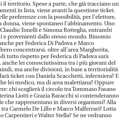
 il territorio. Spese a parte, che già tracciano un
enti in lista, viene avanti la questione ticket.
 preferenze con la possibilità, per l’elettore,
a donna, viene spontaneo l’abbinamento. Uno
a Claudio Tonelli e Simona Rotteglia, entrambi
rdi e provenienti dallo stesso mondo. Binomio
anche per Federica Di Padova e Marco
bbero concentrarsi, oltre all’area Margherita,
di tutto rispetto per Federica di Padova sarà
, anche lei conosciutissima tra i più giovani del
uindi, ma anche divisioni, in base a territorialità
 farà ticket con Daniela Scacchetti, infermiera? E
che lei medico, ma di area malettiana? Oppure
iere: chi sceglierà il circolo tra Tommaso Fasano
erina Liotti e Grazia Baracchi si contenderanno
e che rappresentano in diversi organismi? Alla
tra Carmelo De Lillo e Marco Malferrari? Lotta
o Carpentieri e Walter Stella? Se ne vedranno