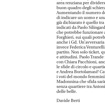
area renziana per dividersi
buon quadro degli schieram
Aumentando il numero delle
di indicare un uomo e un
già dichiarato è quello tr
indicati da Paolo Silinga
che potrebbe funzionare 
Forghieri, sui quali potre
anche i Gd. Un’avversaria 
invece Federica Venturelli
partito. Non solo ticket, q
e attitudini. Paolo Trande
con Chiara Pacchioni, an
le sfide di circolo e quart
e Andrea Bortolamasi? Cat
i voti del mondo femminil
Madonnina che sfida sarà 
senza quartiere tra Antoni
delle belle.
Davide Berti