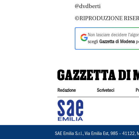
@dvdberti
©RIPRODUZIONE RISER
Non lasciare decidere l'algor
scegli
Gazzetta di Modena
pe
Redazione
Scriveteci
P
SAE Emilia S.r.l., Via Emilia Est, 985 – 411