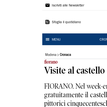
Gazzetta
Iscriviti alle Newsletter
di
Modena
Sfoglia il quotidiano
MENU
CRO
Modena
Cronaca
fiorano
Visite al castello
FIORANO. Nel week-end
gratuitamente il castell
pittorici cinquecentesch