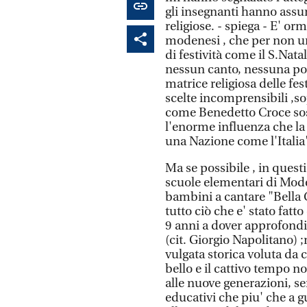
gli insegnanti hanno assunt
religiose. - spiega - E' o
modenesi , che per non urt
di festività come il S.Nat
nessun canto, nessuna poe
matrice religiosa delle fe
scelte incomprensibili ,sop
come Benedetto Croce sos
l'enorme influenza che la c
una Nazione come l'Italia
Ma se possibile , in questi
scuole elementari di Mode
bambini a cantare "Bella
tutto ciò che e' stato fatt
9 anni a dover approfondir
(cit. Giorgio Napolitano) 
vulgata storica voluta da c
bello e il cattivo tempo n
alle nuove generazioni, s
educativi che piu' che a 