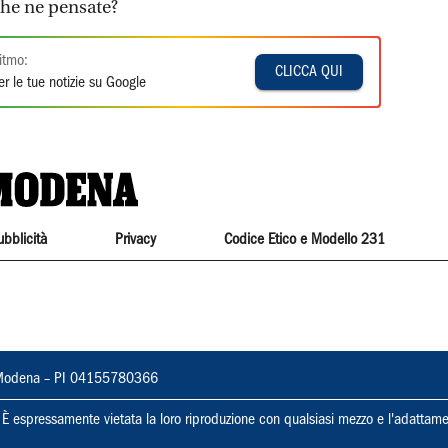
che ne pensate?
itmo:
CLICCA QUI
r le tue notizie su Google
ubblicità
Privacy
Codice Etico e Modello 231
22, Modena – PI 04155780366
ti. È espressamente vietata la loro riproduzione con qualsiasi mezzo e l'adattame