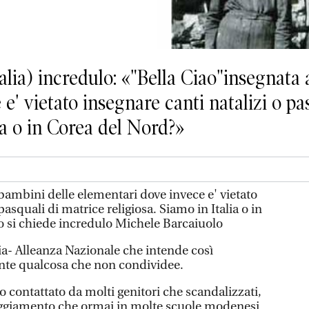
Italia) incredulo: «"Bella Ciao"insegnata
e' vietato insegnare canti natalizi o pa
lia o in Corea del Nord?»
bambini delle elementari dove invece e' vietato
pasquali di matrice religiosa. Siamo in Italia o in
o si chiede incredulo Michele Barcaiuolo
ia- Alleanza Nazionale che intende così
te qualcosa che non condividee.
to contattato da molti genitori che scandalizzati,
eggiamento che ormai in molte scuole modenesi