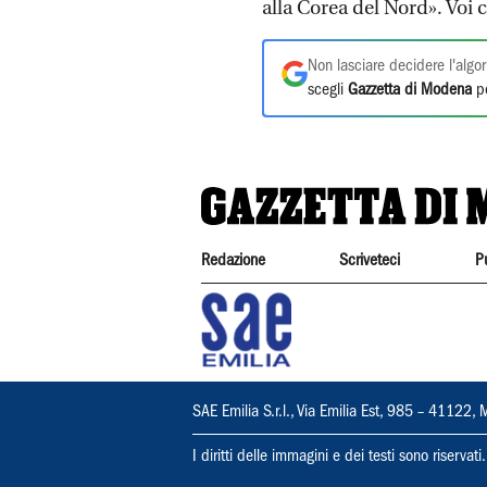
alla Corea del Nord». Voi 
Non lasciare decidere l'algor
scegli
Gazzetta di Modena
pe
Redazione
Scriveteci
P
SAE Emilia S.r.l., Via Emilia Est, 985 – 411
I diritti delle immagini e dei testi sono riserva