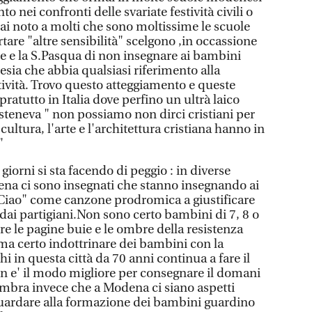
o nei confronti delle svariate festività civili o
rmai noto a molti che sono moltissime le scuole
are "altre sensibilità" scelgono ,in occassione
ale e la S.Pasqua di non insegnare ai bambini
sia che abbia qualsiasi riferimento alla
stività. Trovo questo atteggiamento e queste
ratutto in Italia dove perfino un ultrà laico
teneva " non possiamo non dirci cristiani per
ultura, l'arte e l'architettura cristiana hanno in
"
 giorni si sta facendo di peggio : in diverse
na ci sono insegnati che stanno insegnando ai
 Ciao" come canzone prodromica a giustificare
o dai partigiani.Non sono certo bambini di 7, 8 o
e le pagine buie e le ombre della resistenza
;ma certo indottrinare dei bambini con la
hi in questa città da 70 anni continua a fare il
on e' il modo migliore per consegnare il domani
embra invece che a Modena ci siano aspetti
guardare alla formazione dei bambini guardino