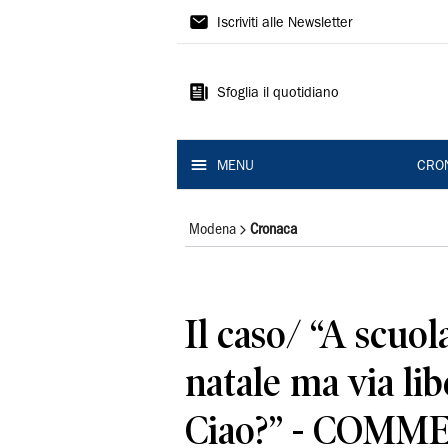
Gazzetta
Iscriviti alle Newsletter
di
Modena
Sfoglia il quotidiano
MENU
CRO
Modena
Cronaca
Il caso/ “A scuola
natale ma via lib
Ciao?” - COMM