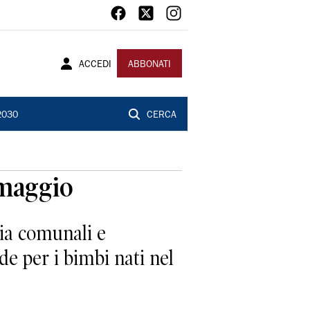
ACCEDI
ABBONATI
2030
CERCA
 maggio
zia comunali e
e per i bimbi nati nel