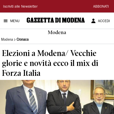
Gazzetta
Iscriviti alle Newsletter
ABBONATI
di
MENU
ACCEDI
Modena
Modena
Modena
Cronaca
Elezioni a Modena/ Vecchie
glorie e novità ecco il mix di
Forza Italia