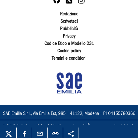
Redazione
Scriveteci
Pubblicità
Privacy
Codice Etico e Modello 231
Cookie policy
Termini e condizioni
SAE Emilia S.r.l., Via Emilia Est, 985 – 41122, Modena – PI 04155780366
I diritti delle immagini e dei testi sono riservati. È espressamente vietata la
loro riproduzione con qualsiasi mezzo e l'adattamento totale o parziale.