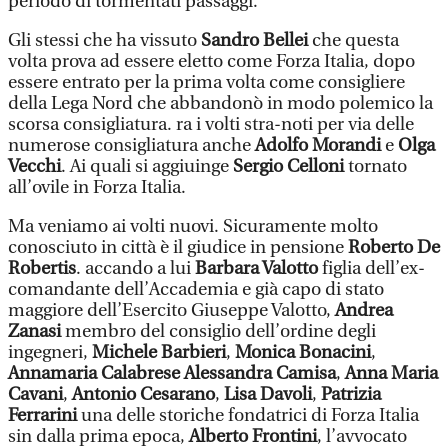
periodo di tormentati passaggi.
Gli stessi che ha vissuto
Sandro Bellei
che questa
volta prova ad essere eletto come Forza Italia, dopo
essere entrato per la prima volta come consigliere
della Lega Nord che abbandonò in modo polemico la
scorsa consigliatura. ra i volti stra-noti per via delle
numerose consigliatura anche
Adolfo Morandi
e
Olga
Vecchi
. Ai quali si aggiuinge
Sergio Celloni
tornato
all’ovile in Forza Italia.
Ma veniamo ai volti nuovi. Sicuramente molto
conosciuto in città è il giudice in pensione
Roberto De
Robertis
. accando a lui
Barbara Valotto
figlia dell’ex-
comandante dell’Accademia e già capo di stato
maggiore dell’Esercito Giuseppe Valotto,
Andrea
Zanasi
membro del consiglio dell’ordine degli
ingegneri,
Michele Barbieri
,
Monica Bonacini
,
Annamaria Calabrese
Alessandra Camisa
,
Anna Maria
Cavani
,
Antonio Cesarano
,
Lisa Davoli
,
Patrizia
Ferrarini
una delle storiche fondatrici di Forza Italia
sin dalla prima epoca,
Alberto Frontini
, l’avvocato