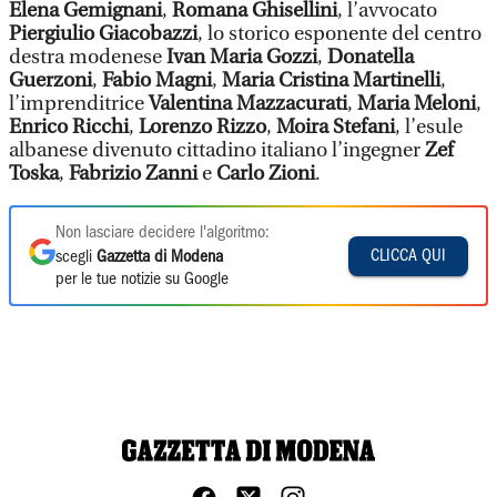
Elena Gemignani
,
Romana Ghisellini
, l’avvocato
Piergiulio Giacobazzi
, lo storico esponente del centro
destra modenese
Ivan Maria Gozzi
,
Donatella
Guerzoni
,
Fabio Magni
,
Maria Cristina Martinelli
,
l’imprenditrice
Valentina Mazzacurati
,
Maria Meloni
,
Enrico Ricchi
,
Lorenzo Rizzo
,
Moira Stefani
, l’esule
albanese divenuto cittadino italiano l’ingegner
Zef
Toska
,
Fabrizio Zanni
e
Carlo Zioni
.
Non lasciare decidere l'algoritmo:
CLICCA QUI
scegli
Gazzetta di Modena
per le tue notizie su Google