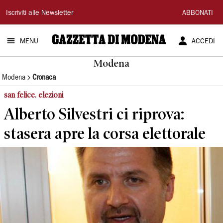
Gazzetta
Iscriviti alle Newsletter
ABBONATI
di
MENU
ACCEDI
Modena
Modena
Modena
Cronaca
san felice. elezioni
Alberto Silvestri ci riprova:
stasera apre la corsa elettorale