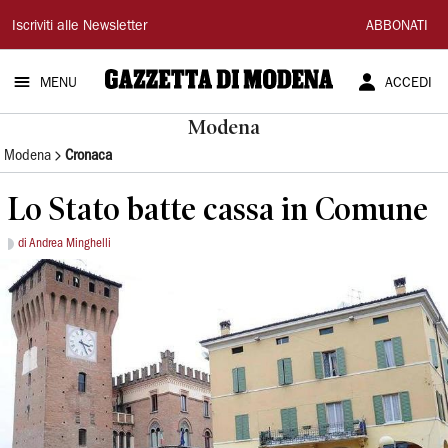
Gazzetta
Iscriviti alle Newsletter
ABBONATI
di
MENU
ACCEDI
Modena
Modena
Modena
Cronaca
Lo Stato batte cassa in Comune
di Andrea Minghelli