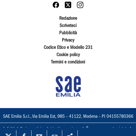
Redazione
Scriveteci
Pubblicità
Privacy
Codice Etico e Modello 231
Cookie policy
Termini e condizioni
SAE Emilia S.r.l., Via Emilia Est, 985 – 41122, Modena – PI 04155780366
I diritti delle immagini e dei testi sono riservati. È espressamente vietata la