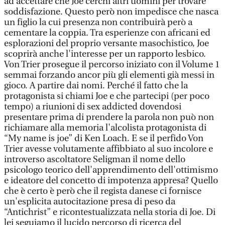
ad accettare che Joe cerchi altri uomini per trovare
soddisfazione. Questo però non impedisce che nasca
un figlio la cui presenza non contribuirà però a
cementare la coppia. Tra esperienze con africani ed
esplorazioni del proprio versante masochistico, Joe
scoprirà anche l'interesse per un rapporto lesbico.
Von Trier prosegue il percorso iniziato con il Volume 1
semmai forzando ancor più gli elementi già messi in
gioco. A partire dai nomi. Perché il fatto che la
protagonista si chiami Joe e che partecipi (per poco
tempo) a riunioni di sex addicted dovendosi
presentare prima di prendere la parola non può non
richiamare alla memoria l'alcolista protagonista di
“My name is joe” di Ken Loach. E se il perfido Von
Trier avesse volutamente affibbiato al suo incolore e
introverso ascoltatore Seligman il nome dello
psicologo teorico dell'apprendimento dell'ottimismo
e ideatore del concetto di impotenza appresa? Quello
che è certo è però che il regista danese ci fornisce
un'esplicita autocitazione presa di peso da
“Antichrist” e ricontestualizzata nella storia di Joe. Di
lei seguiamo il lucido percorso di ricerca del